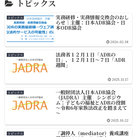
トピックス
実務研修・実務情報交換会のおし
トピックス
らせ｜主催：日本ADR協会・日
本ODR協会
2026.02.18
法務省１２月１日「ADRの
トピックス
日」、１２月１日〜７日「ADR
週間」
2025.11.17
一般財団法人日本ADR協会
トピックス
（JADRA）主催 シンポジウ
ム：子どもの福祉とADRの役割
～令和6年家族法改正を踏まえて
～
2025.10.22
「調停人（mediator）養成講座
トピックス