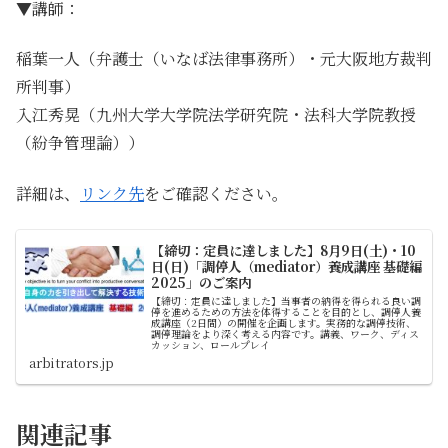
▼講師：
稲葉一人（弁護士（いなば法律事務所）・元大阪地方裁判
所判事）
入江秀晃（九州大学大学院法学研究院・法科大学院教授
（紛争管理論））
詳細は、
リンク先
をご確認ください。
【締切：定員に達しました】8月9日(土)・10
日(日)「調停人（mediator）養成講座 基礎編
2025」のご案内
【締切：定員に達しました】当事者の納得を得られる良い調
停を進めるための方法を体得することを目的とし、調停人養
成講座（2日間）の開催を企画します。実務的な調停技術、
調停理論をより深く考える内容です。講義、ワーク、ディス
カッション、ロールプレイ
arbitrators.jp
関連記事