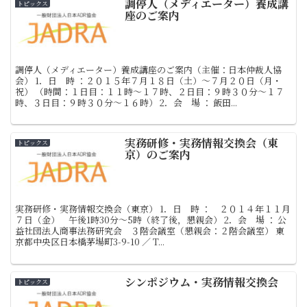
調停人（メディエーター）養成講
トピックス
座のご案内
調停人（メディエーター）養成講座のご案内（主催：日本仲裁人協
会） 1．日 時 ：２０１５年７月１８日（土）～７月２０日（月・
祝） （時間：１日目：１１時～１７時、２日目：９時３０分～１７
時、３日目：９時３０分～１６時） 2．会 場 ： 飯田...
実務研修・実務情報交換会（東
トピックス
京）のご案内
実務研修・実務情報交換会（東京） 1．日 時 ： ２０１４年１１月
７日（金） 午後1時30分～5時（終了後，懇親会） 2．会 場 ： 公
益社団法人商事法務研究会 ３階会議室（懇親会：２階会議室） 東
京都中央区日本橋茅場町3-9-10 ／ T...
シンポジウム・実務情報交換会
トピックス