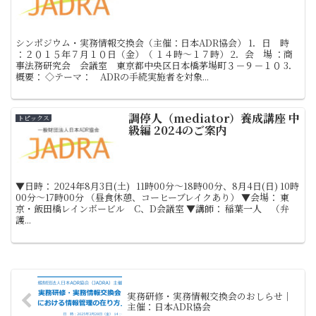
シンポジウム・実務情報交換会（主催：日本ADR協会） 1．日 時
：２０１５年７月１０日（金）（ １４時～１７時） 2．会 場 ：商
事法務研究会 会議室 東京都中央区日本橋茅場町３－９－１０ 3．
概要： ◇テーマ： ADRの手続実施者を対象...
調停人（mediator）養成講座 中
トピックス
級編 2024のご案内
▼日時： 2024年8月3日(土) 11時00分～18時00分、8月4日(日) 10時
00分〜17時00分 （昼食休憩、コーヒーブレイクあり） ▼会場： 東
京・飯田橋レインボービル C、D会議室 ▼講師： 稲葉一人 （弁
護...
実務研修・実務情報交換会のおしらせ｜
主催：日本ADR協会