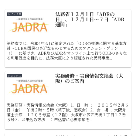
法務省１２月１日「ADRの
トピックス
日」、１２月１日〜７日「ADR
週間」
法務省では、令和4年3月に策定された「ODRの推進に関する基本方
針～ODRを国民の身近なものとするためのアクション・プラン
（）」に基づき、ADR及びADRをオンライン上で行うODRのさらな
る利用促進を目的に、法務大臣により認証された民間事業...
実務研修・実務情報交換会（大
トピックス
阪）のご案内
実務研修・実務情報交換会（大阪） 1．日 時 ： ２０１５年２月６
日（金） 午後２時～５時（終了後，懇親会） 2．会 場 ： 大阪弁
護士会館 １２０５号室（１２階） 大阪市北区西天満１丁目１２番
５号 3．お申込み方法 ： 申込書に必要事項を...