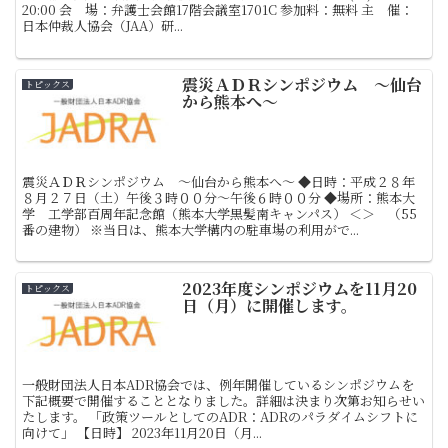
20:00 会 場：弁護士会館17階会議室1701C 参加料：無料 主 催：
日本仲裁人協会（JAA）研...
震災ＡＤＲシンポジウム ～仙台
トピックス
から熊本へ～
震災ＡＤＲシンポジウム ～仙台から熊本へ～ ◆日時：平成２８年
８月２７日（土）午後３時００分～午後６時００分 ◆場所：熊本大
学 工学部百周年記念館（熊本大学黒髪南キャンパス） ＜＞ （55
番の建物） ※当日は、熊本大学構内の駐車場の利用がで...
2023年度シンポジウムを11月20
トピックス
日（月）に開催します。
一般財団法人日本ADR協会では、例年開催しているシンポジウムを
下記概要で開催することとなりました。詳細は決まり次第お知らせい
たします。 「政策ツールとしてのADR：ADRのパラダイムシフトに
向けて」 【日時】 2023年11月20日（月...