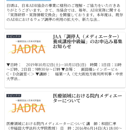
日頃は、日本ADR協会の事業に格別のご理解・ご協力をいただきあ
りがとうございます。 さて、当協会では、毎年、ADR実務に関する
「実務研修・実務情報交換会」を開催しております。本年度は、既存
のADRにおけるウェブ調停の利用の拡大や、新たな法...
JAA「調停人（メディエーター）
トピックス
養成講座中級編」のお申込み募集
お知らせ
▼日時： 2019年10月12日(土)－10月13日(日) 時間：1日目：11時
～17時、2日目：9時30分～17時 ▼会場： 飯田橋レインボービル
C・D会議室＜＞ ▼講師： 稲葉一人（元大阪地方裁判所判事・中京
大学法...
医療領域における院内メディエー
トピックス
ターについて
医療領域における院内メディエーターについて 講 師：和田仁孝
（早稲田大学法科大学院教授） 日 時：2016年6月14日(火) 18:00～