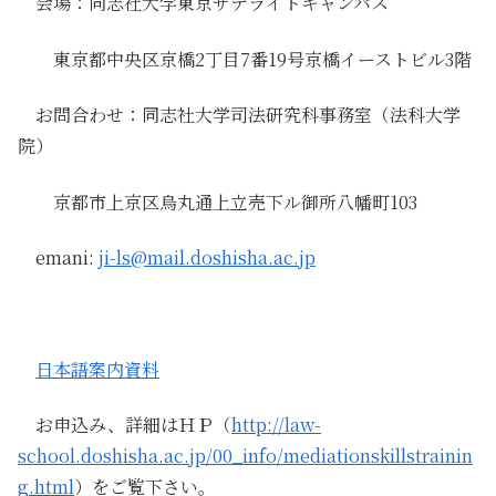
会場：同志社大学東京サテライトキャンパス
東京都中央区京橋2丁目7番19号京橋イーストビル3階
お問合わせ：同志社大学司法研究科事務室（法科大学
院）
京都市上京区烏丸通上立売下ル御所八幡町103
emani:
ji-ls@mail.doshisha.ac.jp
日本語案内資料
お申込み、詳細はＨＰ（
http://law-
school.doshisha.ac.jp/00_info/mediationskillstrainin
g.html
）をご覧下さい。