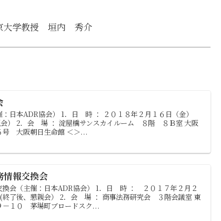
京大学教授
垣内 秀介
会
：日本ADR協会） 1．日 時 ： ２０１８年２月１６日（金）
会） 2．会 場 ： 淀屋橋サンスカイルーム ８階 ８Ｂ室 大阪
号 大阪朝日生命館 ＜＞...
務情報交換会
換会（主催：日本ADR協会） 1．日 時 ： ２０１７年２月２
(終了後、懇親会） 2．会 場 ： 商事法務研究会 ３階会議室 東
－１０ 茅場町ブロードスク...