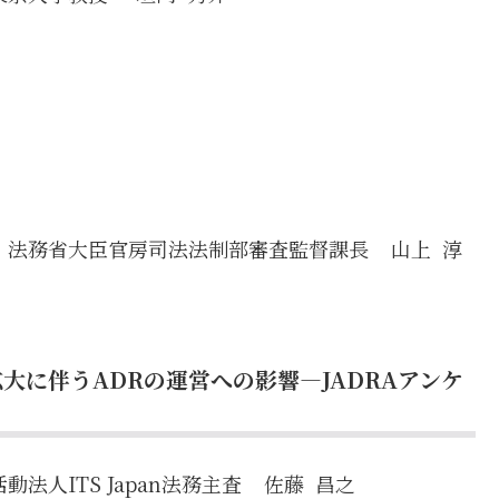
」
法務省大臣官房司法法制部審査監督課長
山上 淳
大に伴うADRの運営への影響―JADRAアンケ
人ITS Japan法務主査
佐藤 昌之