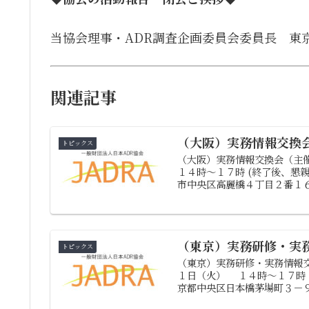
当協会理事・ADR調査企画委員会委員長
東
関連記事
（大阪）実務情報交換
トピックス
（大阪）実務情報交換会（主催
１４時～１７時 (終了後、懇親
市中央区高麗橋４丁目２番１６
（東京）実務研修・実
トピックス
（東京）実務研修・実務情報交
１日（火） １４時～１７時 
京都中央区日本橋茅場町３－９