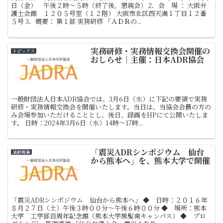
日（金） 午後２時～５時（終了後，懇親会） 2．会 場 ： 大阪弁
護士会館 １２０５号室（１２階） 大阪市北区西天満１丁目１２番
５号 3．概要： 第１部 実務研修 「ＡＤＲの...
実務研修・実務情報交換会開催の
トピックス
おしらせ｜主催：日本ADR協会
一般財団法人日本ADR協会では、3月6日（水）に下記の要領で実務
研修・実務情報交換会を開催いたします。当日は、当協会会員の方の
み会場参加いただけることとし、後日、録画をHPにて公開いたしま
す。 日時：2024年3月6日（水）14時～17時...
「震災ADRシンポジウム 仙台
活動報告
から熊本へ」を、熊本大学で開催
「震災ADRシンポジウム 仙台から熊本へ」 ◆ 日時：２０１６年
８月２７日（土）午後３時００分～午後６時００分 ◆ 場所：熊本
大学 工学部百周年記念館（熊本大学黒髪南キャンパス） ◆ プロ