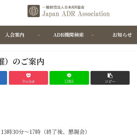
入会案内
ADR機関検索
お知らせ
催）のご案内
Pocket
LINE
コピー
）
3時30分～17時（終了後、懇親会）