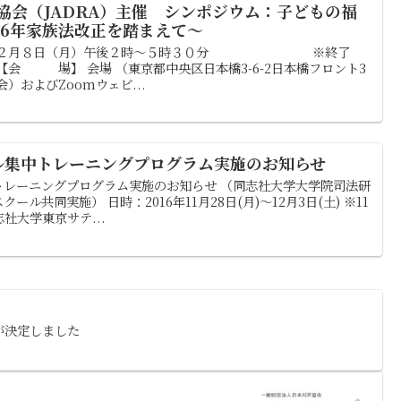
協会（JADRA）主催 シンポジウム：子どもの福
和6年家族法改正を踏まえて～
年１２月８日（月）午後２時～５時３０分 ※終了
【会 場】 会場 （東京都中央区日本橋3-6-2日本橋フロント3
）およびZoomウェビ...
ル集中トレーニングプログラム実施のお知らせ
トレーニングプログラム実施のお知らせ （同志社大学大学院司法研
ル共同実施） 日時：2016年11月28日(月)～12月3日(土) ※11
社大学東京サテ...
が決定しました