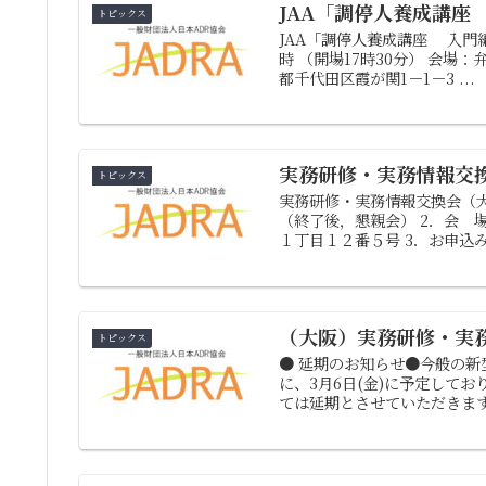
JAA「調停人養成講座
トピックス
JAA「調停人養成講座 入門編」
時 （開場17時30分） 会場：弁
都千代田区霞が関1－1－3 ...
実務研修・実務情報交
トピックス
実務研修・実務情報交換会（大
（終了後，懇親会） 2．会 
１丁目１２番５号 3．お申込み
（大阪）実務研修・実
トピックス
● 延期のお知らせ●今般の
に、3月6日(金)に予定して
ては延期とさせていただきます