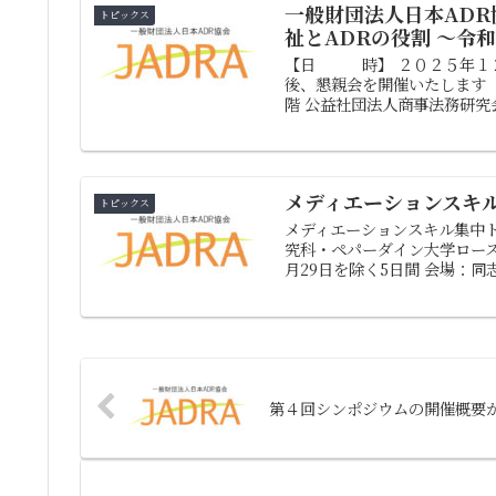
一般財団法人日本ADR
トピックス
祉とADRの役割 ～令
【日 時】 ２０２５
後、懇親会を開催いたします 
階 公益社団法人商事法務研究会
メディエーションスキ
トピックス
メディエーションスキル集中
究科・ペパーダイン大学ロースクー
月29日を除く5日間 会場：同志
第４回シンポジウムの開催概要